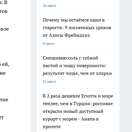
. В
26 июля
тов
Почему мы остаёмся одни в
старости: 9 жизненных уроков
овое
от Алисы Фрейндлих
9 июля
Смешиваю соль с зубной
 ей,
пастой и чищу поверхности:
 не
результат чище, чем от хлорки
22 июля
В 2 раза дешевле Египта и море
олне
теплее, чем в Турции: россияне
открыли новый доступный
ет
курорт с морем - Анапа в
пролете