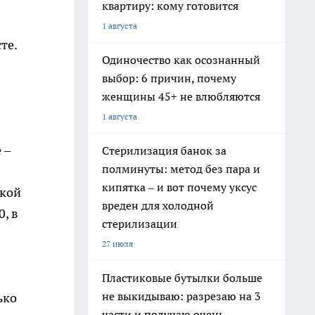
квартиру: кому готовится
1 августа
те.
Одиночество как осознанный
выбор: 6 причин, почему
женщины 45+ не влюбляются
1 августа
 –
Стерилизация банок за
полминуты: метод без пара и
кипятка – и вот почему уксус
ской
вреден для холодной
, в
стерилизации
27 июля
Пластиковые бутылки больше
не выкидываю: разрезаю на 3
ько
части и получаю очень