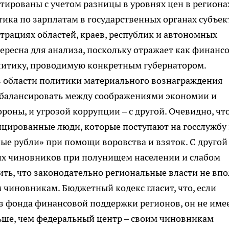
ктированы с учетом разницы в уровнях цен в регионах
тика по зарплатам в государственных органах субъек
трациях областей, краев, республик и автономных
ересна для анализа, поскольку отражает как финанс
олитику, проводимую конкретным губернатором.
 области политики материального вознаграждения
я балансировать между соображениями экономии и
роны, и угрозой коррупции – с другой. Очевидно, что
ицированные люди, которые поступают на госслужбу
ные рубли» при помощи воровства и взяток. С другой
их чиновников при полунищем населении и слабом
ть, что законодательно региональные власти не вп
 чиновникам. Бюджетный кодекс гласит, что, если
з фонда финансовой поддержки регионов, он не име
ьше, чем федеральный центр – своим чиновникам