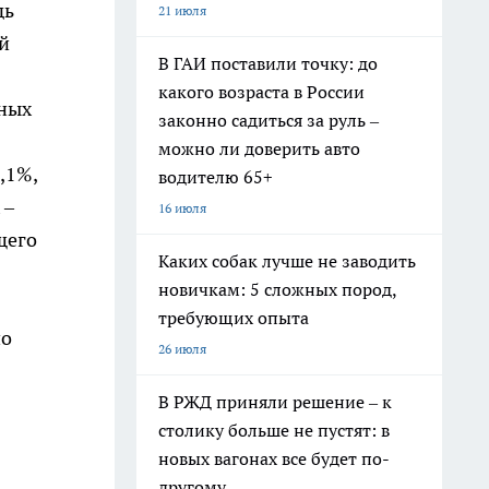
дь
21 июля
й
В ГАИ поставили точку: до
какого возраста в России
ьных
законно садиться за руль –
можно ли доверить авто
,1%,
водителю 65+
 –
16 июля
щего
Каких собак лучше не заводить
новичкам: 5 сложных пород,
требующих опыта
по
26 июля
В РЖД приняли решение – к
столику больше не пустят: в
новых вагонах все будет по-
другому