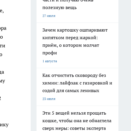
полезную вещь
е,
27 июля
ора
Зачем картошку ошпаривают
по
кипятком перед жаркой:
приём, о котором молчат
ти
профи
о
1 августа
ца
Как отчистить сковороду без
му
химии: лайфхак с газировкой и
содой для самых ленивых
2
23 июля
Эти 5 вещей нельзя прощать
кошке, чтобы она не обнаглела
дику
сверх меры: советы эксперта