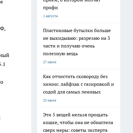
те
профи
1 августа
Ф,
Пластиковые бутылки больше
не выкидываю: разрезаю на 3
части и получаю очень
полезную вещь
нный
27 июля
5.1
Как отчистить сковороду без
по
химии: лайфхак с газировкой и
содой для самых ленивых
23 июля
Эти 5 вещей нельзя прощать
к
кошке, чтобы она не обнаглела
сверх меры: советы эксперта