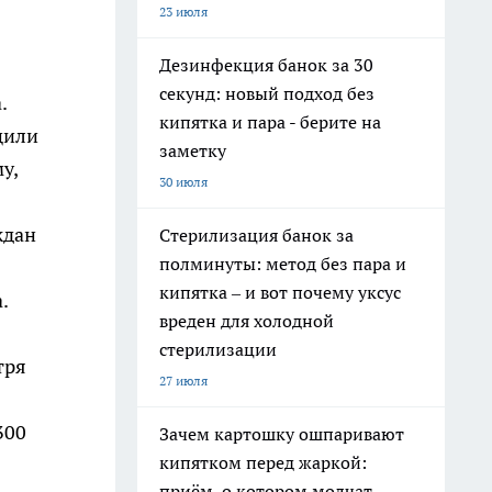
23 июля
Дезинфекция банок за 30
секунд: новый подход без
.
кипятка и пара - берите на
щили
заметку
у,
30 июля
ждан
Стерилизация банок за
полминуты: метод без пара и
кипятка – и вот почему уксус
.
вреден для холодной
стерилизации
тря
27 июля
300
Зачем картошку ошпаривают
кипятком перед жаркой:
приём, о котором молчат