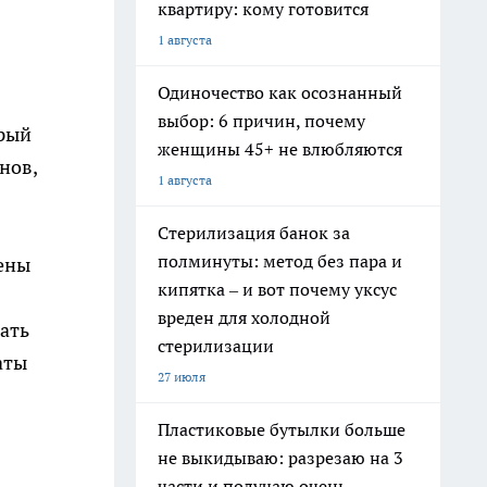
квартиру: кому готовится
1 августа
Одиночество как осознанный
выбор: 6 причин, почему
орый
женщины 45+ не влюбляются
нов,
1 августа
Стерилизация банок за
полминуты: метод без пара и
ены
кипятка – и вот почему уксус
вреден для холодной
ать
стерилизации
аты
27 июля
Пластиковые бутылки больше
не выкидываю: разрезаю на 3
части и получаю очень