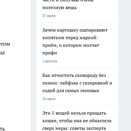
полезную вещь
27 июля
Зачем картошку ошпаривают
кипятком перед жаркой:
этом
приём, о котором молчат
на
профи
1 августа
Как отчистить сковороду без
химии: лайфхак с газировкой и
содой для самых ленивых
23 июля
Эти 5 вещей нельзя прощать
кошке, чтобы она не обнаглела
сверх меры: советы эксперта
ть