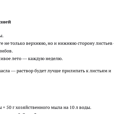
езней
ы.
е не только верхнюю, но и нижнюю сторону листьев
рибов.
дливое лето — каждую неделю.
 масла — раствор будет лучше прилипать к листьям и
лы + 50 г хозяйственного мыла на 10 л воды.