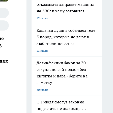
отказывать заправке машины
на АЗС: к чему готовится
22 июля
Кошачьи души в собачьем теле:
5 пород, которые не лают и
ие
любят одиночество
В
23 июля
ящих
Дезинфекция банок за 30
секунд: новый подход без
кипятка и пара - берите на
заметку
30 июля
С 1 июля смогут законно
подселить незнакомцев в