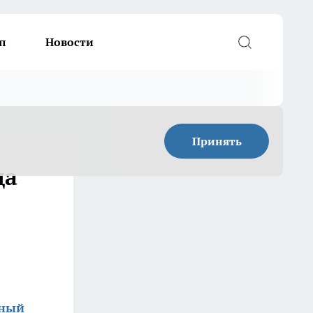
п
Новости
Принять
да
зный