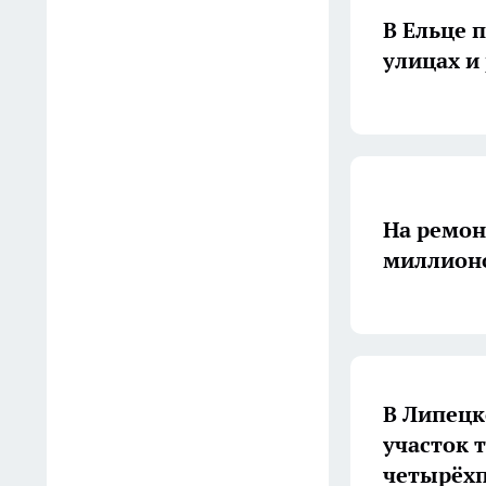
зарплатами до 150 000
В Ельце 
рублей
улицах и
14:22
Лук не высохнет и не
прорастет: способ хранения,
который работает без
погреба
На ремон
13:55
миллионо
Кандидат наук из
Чаплыгина встал во главе
Липецкой районной
больницы
13:30
В Липецк
участок 
Проверка сливок:
четырёх