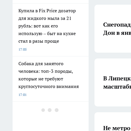
Купила в Fix Price дозатор
для жидкого мыла за 21
Снегопад
рубль: вот как его
Дон в ян
использую – быт на кухне
стал в разы проще
17:05
Собака для занятого
человека: топ-3 породы,
В Липецк
которые не требуют
масштаб
круглосуточного внимания
17:01
Липецкий Соцфонд
изменил правила единого
пособия
Не метро 