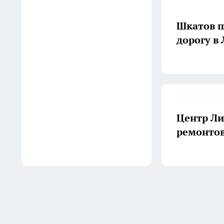
12:00
Шкатов п
Клубника в августе: на что
дорогу в
обратить внимание, чтобы
она перезимовала — советы
агрономов
11:32
Центр Ли
ремонто