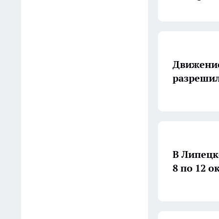
Роскачество назвало марки,
которым стоит доверять, и
те, что не дотянули до
стандарта
12:45
Движение
Почему дети перестают
разрешил
уважать родителей после 60:
всё из-за одной ошибки,
которую совершают почти
все
12:15
В Липецк
Обрезаю смородину по
8 по 12 о
Мичурину после сбора —
куст перестал болеть, а на
молодых ветках новый
крупный урожай