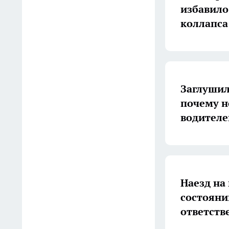
16:40
избавило
коллапса
Суд не простил липчанке
долги после обмана банков
16:20
Узнала от сантехника
Заглушил
лайфхак – вот зачем сыплю
почему н
соль в раковину перед сном:
водителе
теперь делаю так каждый
день
15:56
7 секретов, которые лучше
Наезд на
оставить при себе
состояни
родителям старше 55:
ответств
советы мудрецов
15:08