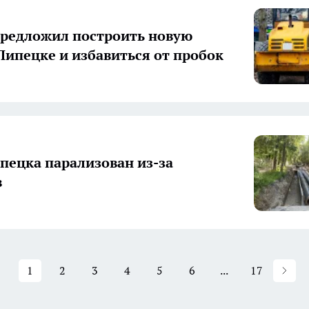
редложил построить новую
 Липецке и избавиться от пробок
пецка парализован из-за
в
1
2
3
4
5
6
...
17