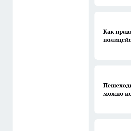
Приехала однажды и
влюбилась: один из лучших
бюджетных городов в
Как прав
России для туризма -
полицейс
прекрасен в любое время
года
14:56
Не мяукают, а караулят: эти
5 котов не подпускают
Пешеходн
чужих к двери - лучше
можно не
сторожевой собаки
14:51
На площади Победы
пройдёт ярмарка вакансий с