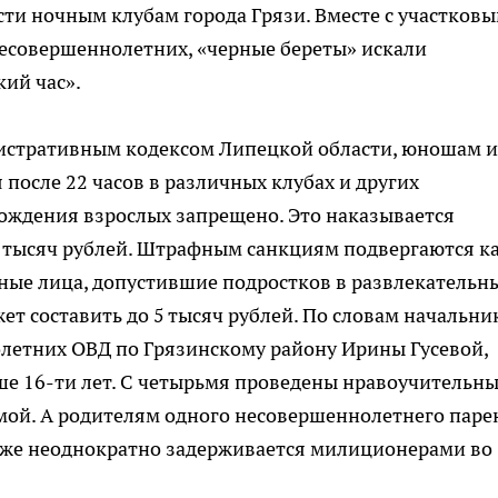
и ночным клубам города Грязи. Вместе с участковы
несовершеннолетних, «черные береты» искали
ий час».
нистративным кодексом Липецкой области, юношам и
после 22 часов в различных клубах и других
ождения взрослых запрещено. Это наказывается
й тысяч рублей. Штрафным санкциям подвергаются к
ные лица, допустившие подростков в развлекательн
ет составить до 5 тысяч рублей. По словам начальни
летних ОВД по Грязинскому району Ирины Гусевой,
ше 16-ти лет. С четырьмя проведены нравоучительн
омой. А родителям одного несовершеннолетнего паре
 уже неоднократно задерживается милиционерами во