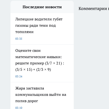
Последние новости
Комментарии н
Липецкие водители губят
газоны ради тени под
тополями
03:35
Оцените свои
математические навыки:
решите пример (3/7 × 21) :
(3/5 × 15) + (2/3 × 9)
03:24
Жара заставила
коммунальщиков выйти на
полив дорог
03:10