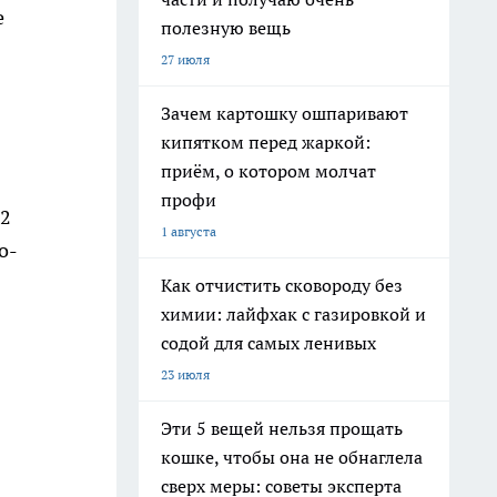
е
полезную вещь
27 июля
Зачем картошку ошпаривают
кипятком перед жаркой:
приём, о котором молчат
профи
42
1 августа
о-
Как отчистить сковороду без
химии: лайфхак с газировкой и
содой для самых ленивых
23 июля
Эти 5 вещей нельзя прощать
кошке, чтобы она не обнаглела
сверх меры: советы эксперта