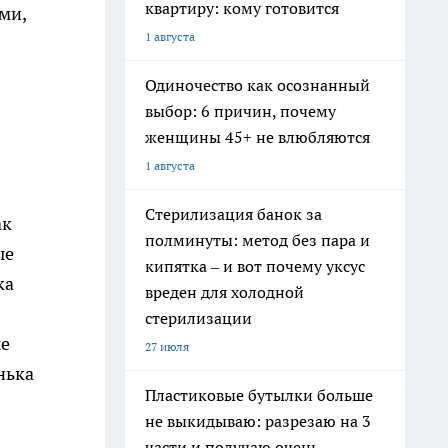
квартиру: кому готовится
ми,
1 августа
Одиночество как осознанный
выбор: 6 причин, почему
женщины 45+ не влюбляются
1 августа
Стерилизация банок за
ак
полминуты: метод без пара и
ые
кипятка – и вот почему уксус
ка
вреден для холодной
стерилизации
ые
27 июля
нька
Пластиковые бутылки больше
не выкидываю: разрезаю на 3
части и получаю очень