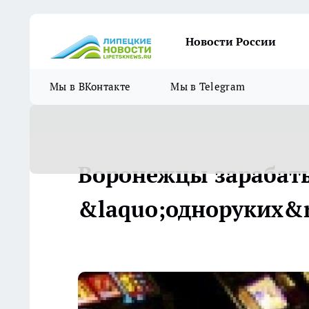
Новости России
Мы в ВКонтакте
Мы в Telegram
Воронежцы зарабат
&laquo;одноруких&r