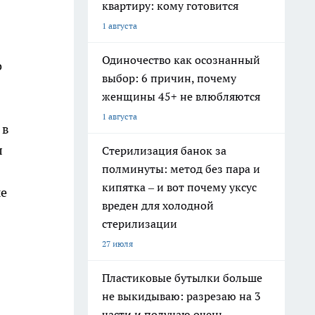
квартиру: кому готовится
1 августа
Одиночество как осознанный
о
выбор: 6 причин, почему
женщины 45+ не влюбляются
1 августа
 в
л
Стерилизация банок за
полминуты: метод без пара и
кипятка – и вот почему уксус
ые
вреден для холодной
стерилизации
27 июля
Пластиковые бутылки больше
не выкидываю: разрезаю на 3
части и получаю очень