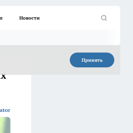
п
Новости
Принять
ых
ator