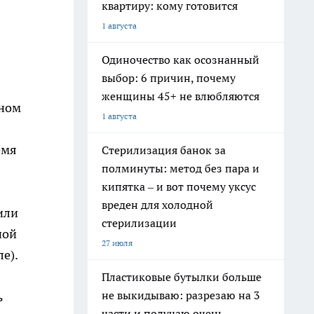
квартиру: кому готовится
1 августа
Одиночество как осознанный
выбор: 6 причин, почему
женщины 45+ не влюбляются
нном
1 августа
емя
Стерилизация банок за
полминуты: метод без пара и
кипятка – и вот почему уксус
вреден для холодной
или
стерилизации
ной
27 июля
е).
Пластиковые бутылки больше
не выкидываю: разрезаю на 3
ь
части и получаю очень