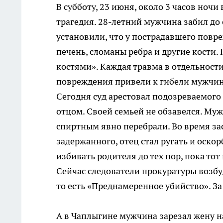
В субботу, 23 июня, около 3 часов ноч
трагедия. 28-летний мужчина забил до 
установили, что у пострадавшего повр
печень, сломаны ребра и другие кости.
костями». Каждая травма в отдельности
повреждения привели к гибели мужчи
Сегодня суд арестовал подозреваемого 
отцом. Своей семьей не обзавелся. Муж
спиртным явно перебрали. Во время зас
задержанного, отец стал ругать и оско
избивать родителя до тех пор, пока то
Сейчас следователи прокуратуры возбуд
то есть «Преднамеренное убийство». За 
А в Чаплыгине мужчина зарезал жену н