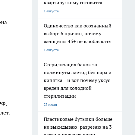
квартиру: кому готовится
1 августа
ена
Одиночество как осознанный
выбор: 6 причин, почему
женщины 45+ не влюбляются
1 августа
Стерилизация банок за
полминуты: метод без пара и
кипятка – и вот почему уксус
вреден для холодной
стерилизации
РФ,
27 июля
лет.
Пластиковые бутылки больше
не выкидываю: разрезаю на 3
части и получаю очень