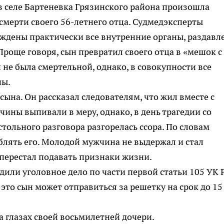
и в селе Бартеневка Грязинского района произошла
смерти своего 56-летнего отца. Судмедэксперты
еждены практически все внутренние органы, раздавл
 Проще говоря, сын превратил своего отца в «мешок с
 не была смертельной, однако, в совокупности все
ны.
сына. Он рассказал следователям, что жил вместе с
чины выпивали в меру, однако, в день трагедии со
тольного разговора разгорелась ссора. По словам
рблять его. Молодой мужчина не выдержал и стал
т перестал подавать признаки жизни.
или уголовное дело по части первой статьи 105 УК 
это сын может отправиться за решетку на срок до 15 
а глазах своей восьмилетней дочери.