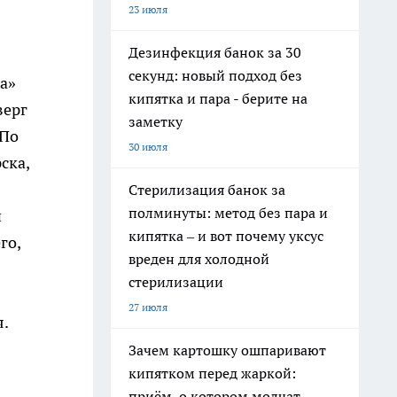
23 июля
Дезинфекция банок за 30
секунд: новый подход без
а»
кипятка и пара - берите на
верг
заметку
 По
30 июля
ска,
Стерилизация банок за
полминуты: метод без пара и
и
кипятка – и вот почему уксус
го,
вреден для холодной
стерилизации
27 июля
я.
Зачем картошку ошпаривают
кипятком перед жаркой:
приём, о котором молчат