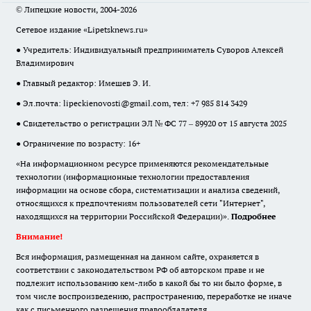
© Липецкие новости, 2004-2026
Сетевое издание «Lipetsknews.ru»
● Учредитель: Индивидуальный предприниматель Суворов Алексей
Владимирович
● Главный редактор: Имешев Э. И.
● Эл.почта:
lipeckienovosti@gmail.com
, тел: +7 985 814 3429
● Свидетельство о регистрации ЭЛ № ФС 77 – 89920 от 15 августа 2025
● Ограничение по возрасту: 16+
«На информационном ресурсе применяются рекомендательные
технологии (информационные технологии предоставления
информации на основе сбора, систематизации и анализа сведений,
относящихся к предпочтениям пользователей сети "Интернет",
находящихся на территории Российской Федерации)».
Подробнее
Внимание!
Вся информация, размещенная на данном сайте, охраняется в
соответствии с законодательством РФ об авторском праве и не
подлежит использованию кем-либо в какой бы то ни было форме, в
том числе воспроизведению, распространению, переработке не иначе
как с письменного разрешения правообладателя.