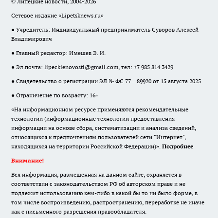
© Липецкие новости, 2004-2026
Сетевое издание «Lipetsknews.ru»
● Учредитель: Индивидуальный предприниматель Суворов Алексей
Владимирович
● Главный редактор: Имешев Э. И.
● Эл.почта:
lipeckienovosti@gmail.com
, тел: +7 985 814 3429
● Свидетельство о регистрации ЭЛ № ФС 77 – 89920 от 15 августа 2025
● Ограничение по возрасту: 16+
«На информационном ресурсе применяются рекомендательные
технологии (информационные технологии предоставления
информации на основе сбора, систематизации и анализа сведений,
относящихся к предпочтениям пользователей сети "Интернет",
находящихся на территории Российской Федерации)».
Подробнее
Внимание!
Вся информация, размещенная на данном сайте, охраняется в
соответствии с законодательством РФ об авторском праве и не
подлежит использованию кем-либо в какой бы то ни было форме, в
том числе воспроизведению, распространению, переработке не иначе
как с письменного разрешения правообладателя.