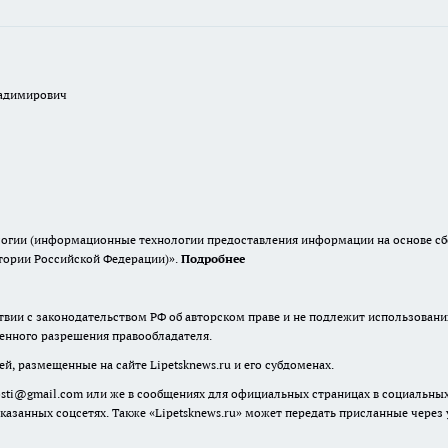
ладимирович
гии (информационные технологии предоставления информации на основе сбор
итории Российской Федерации)».
Подробнее
твии с законодательством РФ об авторском праве и не подлежит использовани
менного разрешения правообладателя.
й, размещенные на сайте Lipetsknews.ru и его субдоменах.
ti@gmail.com или же в сообщениях для официальных страницах в социальных сет
 указанных соцсетях. Также «Lipetsknews.ru» может передать присланные чере