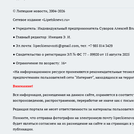
© Липецкие новости, 2004-2026
Сетевое издание «Lipetsknews.ru»
● Учредитель: Индивидуальный предприниматель Суворов Алексей В
● Главный редактор: Имешев Э. И.
● Эл.почта:
lipeckienovosti@gmail.com
, тел: +7 985 814 3429
● Свидетельство о регистрации ЭЛ № ФС 77 – 89920 от 15 августа 2025
● Ограничение по возрасту: 16+
«На информационном ресурсе применяются рекомендательные техноло
предпочтениям пользователей сети "Интернет", находящихся на терр
Внимание!
Вся информация, размещенная на данном сайте, охраняется в соответс
воспроизведению, распространению, переработке не иначе как с пись
Редакция портала не несет ответственности за материалы пользователе
Помните, что отправка фотографии на электронную почту lipeckienovos
будет являться согласием на их размещение на сайте и на страницах в
публикации.