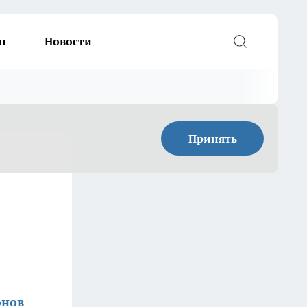
п
Новости
Принять
онов