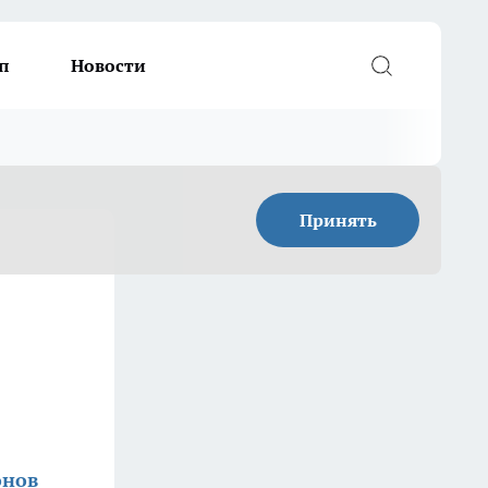
п
Новости
Принять
онов