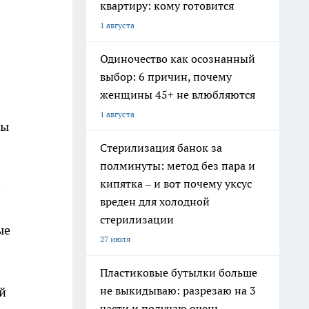
квартиру: кому готовится
1 августа
Одиночество как осознанный
выбор: 6 причин, почему
женщины 45+ не влюбляются
1 августа
ры
Стерилизация банок за
полминуты: метод без пара и
кипятка – и вот почему уксус
6
вреден для холодной
стерилизации
ые
27 июля
Пластиковые бутылки больше
не выкидываю: разрезаю на 3
й
части и получаю очень