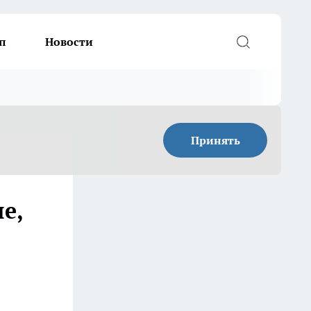
п
Новости
Принять
е,