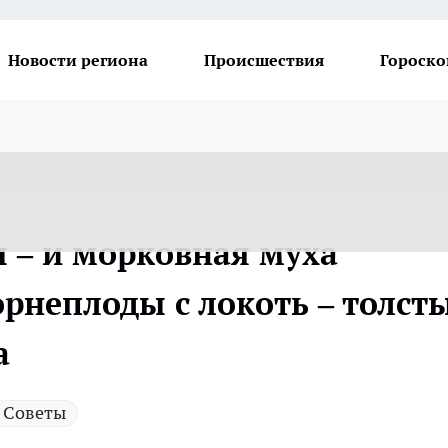
Новости региона
Происшествия
Гороско
ы – и морковная муха
орнеплоды с локоть – толсты
а
Советы