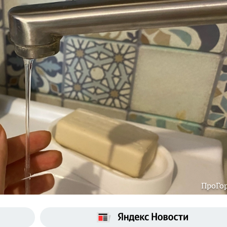
ПроГо