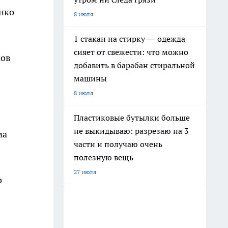
енко
8 июля
1 стакан на стирку — одежда
сияет от свежести: что можно
мов
добавить в барабан стиральной
машины
8 июля
Пластиковые бутылки больше
не выкидываю: разрезаю на 3
ма
части и получаю очень
полезную вещь
27 июля
о