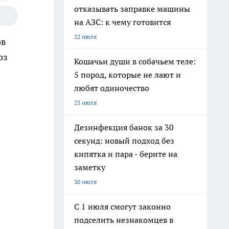
отказывать заправке машины
на АЗС: к чему готовится
22 июля
ов
оз
Кошачьи души в собачьем теле:
5 пород, которые не лают и
любят одиночество
23 июля
Дезинфекция банок за 30
секунд: новый подход без
кипятка и пара - берите на
заметку
30 июля
С 1 июля смогут законно
подселить незнакомцев в