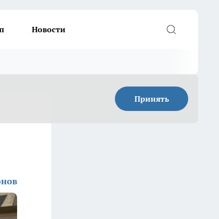
п
Новости
Принять
онов