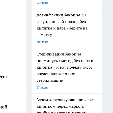
23 июля
Дезинфекция банок за 30
секунд: новый подход без
кипятка и пара - берите на
заметку
30 июля
Стерилизация банок за
полминуты: метод без пара и
кипятка – и вот почему уксус
вреден для холодной
сс и
стерилизации
27 июля
Зачем картошку ошпаривают
кипятком перед жаркой:
вной
приём, о котором молчат