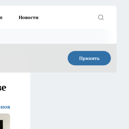
п
Новости
Принять
ве
онов