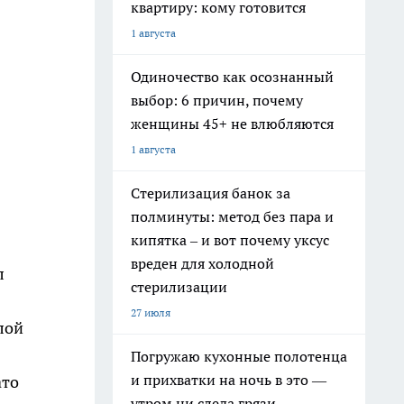
квартиру: кому готовится
1 августа
Одиночество как осознанный
выбор: 6 причин, почему
женщины 45+ не влюбляются
1 августа
Стерилизация банок за
полминуты: метод без пара и
кипятка – и вот почему уксус
вреден для холодной
л
стерилизации
27 июля
лой
Погружаю кухонные полотенца
и прихватки на ночь в это —
ато
утром ни следа грязи