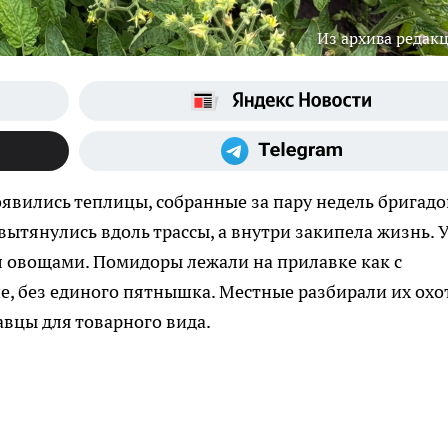
Из архива редак
оявились теплицы, собранные за пару недель бригадо
ытянулись вдоль трассы, а внутри закипела жизнь. 
л овощами. Помидоры лежали на прилавке как с
ие, без единого пятнышка. Местные разбирали их охо
авцы для товарного вида.