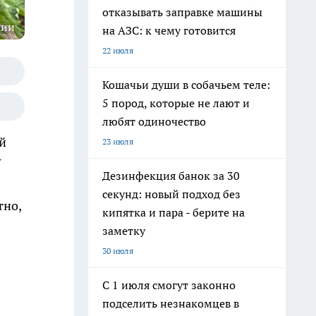
отказывать заправке машины
ции
на АЗС: к чему готовится
22 июля
Кошачьи души в собачьем теле:
5 пород, которые не лают и
любят одиночество
й
23 июля
У
Дезинфекция банок за 30
секунд: новый подход без
тно,
кипятка и пара - берите на
заметку
30 июля
С 1 июля смогут законно
подселить незнакомцев в