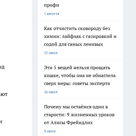
профи
1 августа
Как отчистить сковороду без
химии: лайфхак с газировкой и
содой для самых ленивых
23 июля
од
Эти 5 вещей нельзя прощать
кошке, чтобы она не обнаглела
сверх меры: советы эксперта
26 июля
ают
Почему мы остаёмся одни в
старости: 9 жизненных уроков
и
от Алисы Фрейндлих
9 июля