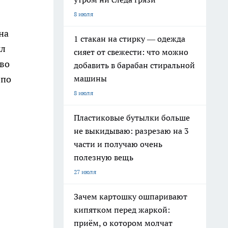
8 июля
 на
1 стакан на стирку — одежда
ыл
сияет от свежести: что можно
тво
добавить в барабан стиральной
машины
 по
8 июля
Пластиковые бутылки больше
не выкидываю: разрезаю на 3
части и получаю очень
полезную вещь
27 июля
Зачем картошку ошпаривают
кипятком перед жаркой:
приём, о котором молчат