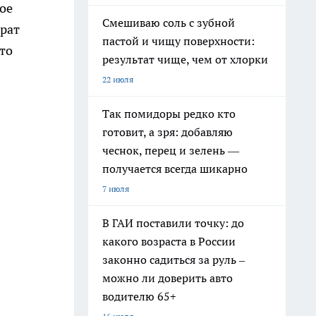
ое
Смешиваю соль с зубной
трат
пастой и чищу поверхности:
это
результат чище, чем от хлорки
22 июля
Так помидоры редко кто
готовит, а зря: добавляю
чеснок, перец и зелень —
получается всегда шикарно
7 июля
В ГАИ поставили точку: до
какого возраста в России
законно садиться за руль –
можно ли доверить авто
водителю 65+