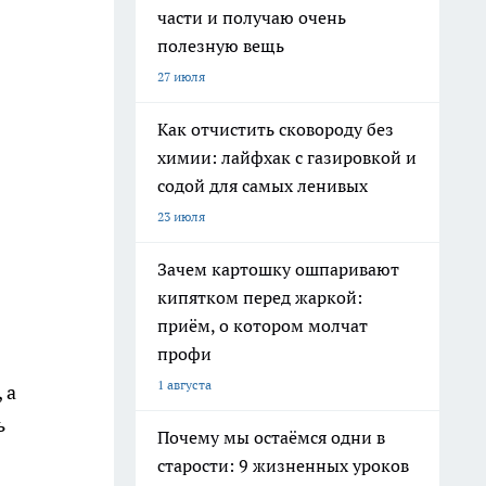
части и получаю очень
полезную вещь
27 июля
Как отчистить сковороду без
химии: лайфхак с газировкой и
содой для самых ленивых
23 июля
Зачем картошку ошпаривают
кипятком перед жаркой:
приём, о котором молчат
профи
1 августа
 а
ь
Почему мы остаёмся одни в
старости: 9 жизненных уроков