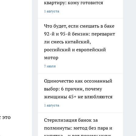
квартиру: кому готовится
1 августа
Что будет, если смешать в баке
92-й и 95-й бензин: переварит
ли смесь китайский,
российский и европейский
мотор
7 июля
Одиночество как осознанный
выбор: 6 причин, почему
женщины 45+ не влюбляются
1 августа
 это
Стерилизация банок за
полминуты: метод без пара и
о
кипятка – и вот почему уксус