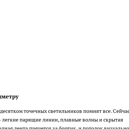
иметру
десятком точечных светильников помнят все. Сейчас
 легкие парящие линии, плавные волны и скрытая
дная лента прячется за бортик, и потолок визуальн