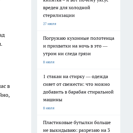
вреден для холодной
стерилизации
27 июля
ад
Погружаю кухонные полотенца
.
и прихватки на ночь в это —
утром ни следа грязи
8 июля
1 стакан на стирку — одежда
сияет от свежести: что можно
ас в
добавить в барабан стиральной
йно,
машины
8 июля
Пластиковые бутылки больше
не выкидываю: разрезаю на 3