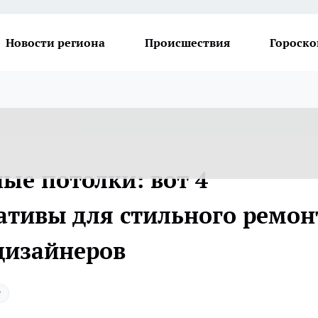
Новости региона
Происшествия
Гороско
ые потолки: вот 4
ативы для стильного ремон
дизайнеров
т