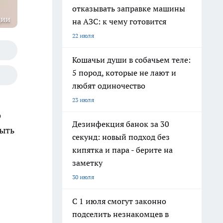
отказывать заправке машины
ции
на АЗС: к чему готовится
22 июля
Кошачьи души в собачьем теле:
5 пород, которые не лают и
любят одиночество
23 июля
о
Дезинфекция банок за 30
быть
секунд: новый подход без
кипятка и пара - берите на
заметку
30 июля
С 1 июля смогут законно
подселить незнакомцев в