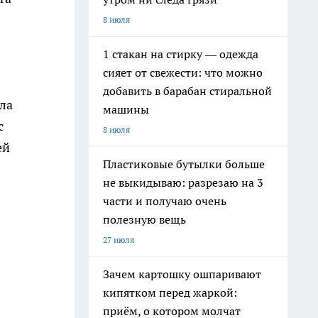
8 июля
1 стакан на стирку — одежда
сияет от свежести: что можно
добавить в барабан стиральной
ла
машины
с
8 июля
ей
Пластиковые бутылки больше
не выкидываю: разрезаю на 3
части и получаю очень
полезную вещь
27 июля
Зачем картошку ошпаривают
кипятком перед жаркой:
приём, о котором молчат