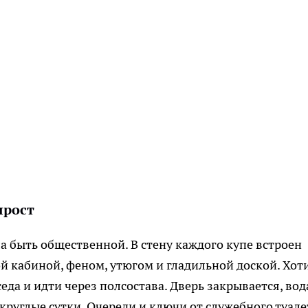
ырост
а быть общественной. В стену каждого купе встроен
 кабиной, феном, утюгом и гладильной доской. Хот
еда и идти через полсостава. Дверь закрывается, вод
 круглые сутки. Очереди и ключи от служебного туале