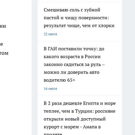
Смешиваю соль с зубной
пастой и чищу поверхности:
результат чище, чем от хлорки
нии
22 июля
те
В ГАИ поставили точку: до
 том
какого возраста в России
законно садиться за руль –
можно ли доверить авто
водителю 65+
16 июля
В 2 раза дешевле Египта и море
теплее, чем в Турции: россияне
открыли новый доступный
курорт с морем - Анапа в
пролете