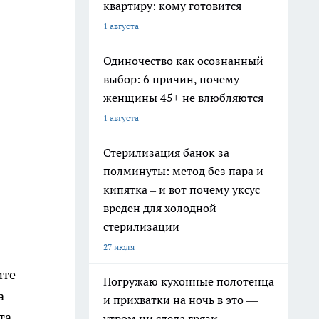
квартиру: кому готовится
1 августа
Одиночество как осознанный
выбор: 6 причин, почему
женщины 45+ не влюбляются
1 августа
Стерилизация банок за
полминуты: метод без пара и
кипятка – и вот почему уксус
вреден для холодной
стерилизации
27 июля
ите
Погружаю кухонные полотенца
а
и прихватки на ночь в это —
та
утром ни следа грязи