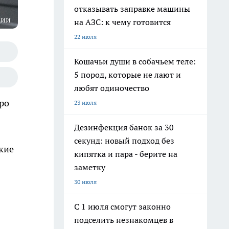
отказывать заправке машины
ции
на АЗС: к чему готовится
22 июля
Кошачьи души в собачьем теле:
5 пород, которые не лают и
любят одиночество
ро
23 июля
Дезинфекция банок за 30
секунд: новый подход без
кие
кипятка и пара - берите на
заметку
30 июля
С 1 июля смогут законно
подселить незнакомцев в