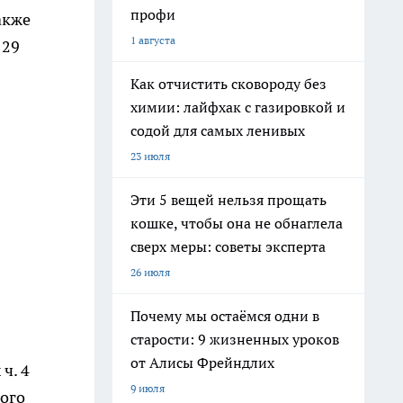
профи
акже
1 августа
129
Как отчистить сковороду без
химии: лайфхак с газировкой и
содой для самых ленивых
23 июля
Эти 5 вещей нельзя прощать
кошке, чтобы она не обнаглела
сверх меры: советы эксперта
26 июля
Почему мы остаёмся одни в
старости: 9 жизненных уроков
от Алисы Фрейндлих
ч. 4
9 июля
ного