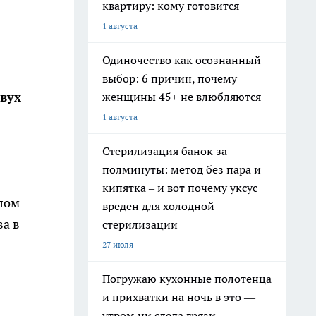
квартиру: кому готовится
1 августа
Одиночество как осознанный
выбор: 6 причин, почему
вух
женщины 45+ не влюбляются
1 августа
Стерилизация банок за
полминуты: метод без пара и
кипятка – и вот почему уксус
лом
вреден для холодной
ва в
стерилизации
27 июля
Погружаю кухонные полотенца
и прихватки на ночь в это —
утром ни следа грязи