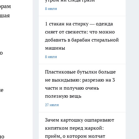
орам
8 июля
вшая
1 стакан на стирку — одежда
сияет от свежести: что можно
добавить в барабан стиральной
машины
о
8 июля
Пластиковые бутылки больше
не выкидываю: разрезаю на 3
части и получаю очень
ые
полезную вещь
27 июля
Зачем картошку ошпаривают
кипятком перед жаркой:
приём, о котором молчат
но