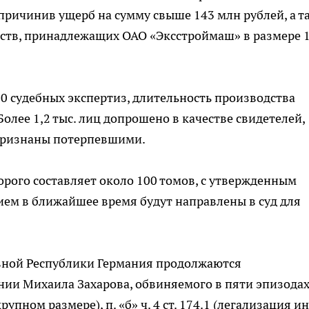
причинив ущерб на сумму свыше 143 млн рублей, а т
ств, принадлежащих ОАО «Эксстроймаш» в размере 
0 судебных экспертиз, длительность производства
Более 1,2 тыс. лиц допрошено в качестве свидетелей,
я признаны потерпевшими.
орого составляет около 100 томов, с утвержденным
м в ближайшее время будут направлены в суд для
вной Республики Германия продолжаются
и Михаила Захарова, обвиняемого в пяти эпизодах 
упном размере), п. «б» ч. 4 ст. 174.1 (легализация и