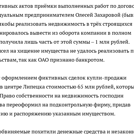
тивных актов приёмки выполненных работ по догов
идуальным предпринимателем Олесей Захаровой (бы
якобы реализовать недвижимость в трёх строящихся
анировалось вывести из оборота компании в полном
олучила лишь часть от этой суммы – 1 млн рублей.
ысел на хищение имущества не удалось реализовать п
ствам, так как ОАО признано банкротом.
 с оформлением фиктивных сделок купли-продажи
 в центре Липецка стоимостью 65 млн рублей, котор
 Право собственности на недвижимость господин
ва переоформил на подконтрольную фирму, придав
нию и распоряжению указанным имуществом.
, обвиняемые похитили денежные средства и незакон