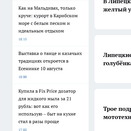
В Липецк
Как на Мальдивах, только
желтый у
круче: курорт в Карибском
море с белым песком и
идеальным отдыхом
18:15
Выставка о танце и казачьих
Липецкие
традициях откроется в
голубёнк
Есенинке 10 августа
18:00
Купила в Fix Price дозатор
для жидкого мыла за 21
рубль: вот как его
Трое под
использую – быт на кухне
мототехн
стал в разы проще
17:05