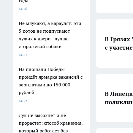
года
14:56
Не мяукают, а караулят: эти
5 котов не подпускают
В Грязях
чужих к двери - лучше
сторожевой собаки
с участи
14:51
На площади Победы
пройдёт ярмарка вакансий с
зарплатами до 150 000
рублей
В Липецк
поликли
14:22
Лук не высохнет и не
прорастет: способ хранения,
который работает без