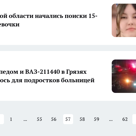
ой области начались поиски 15-
евочки
педом и ВАЗ-211440 в Грязях
ось для подростков больницей
1
...
55
56
57
58
59
...
62