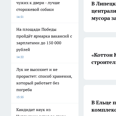
чужих к двери - лучше
В Липецк
сторожевой собаки
централи
мусора за
14:51
На площади Победы
пройдёт ярмарка вакансий с
зарплатами до 150 000
рублей
«Коттон 
14:22
строител
Лук не высохнет и не
прорастет: способ хранения,
который работает без
погреба
13:55
В Ельце 
комплек
Кандидат наук из