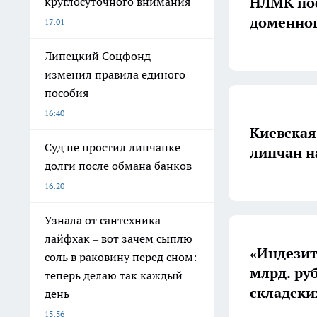
НЛМК пос
круглосуточного внимания
доменног
17:01
Липецкий Соцфонд
изменил правила единого
пособия
16:40
Киевская
Суд не простил липчанке
липчан н
долги после обмана банков
16:20
Узнала от сантехника
лайфхак – вот зачем сыплю
«Индезит
соль в раковину перед сном:
млрд. ру
теперь делаю так каждый
складск
день
15:56