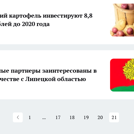
й картофель инвестируют 8,8
лей до 2020 года
ые партнеры заинтересованы в
честве с Липецкой областью
1
...
17
18
19
20
21