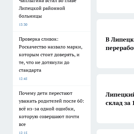
Чаплыгина встал во главе
Липецкой районной
больницы
13:30
В Липецк
Проверка сливок:
Роскачество назвало марки,
перерабо
которым стоит доверять, и
те, что не дотянули до
стандарта
12:45
Почему дети перестают
Липецкий
уважать родителей после 60:
склад за
всё из-за одной ошибки,
которую совершают почти
все
12:15