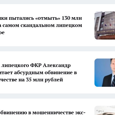
и пытались «отмыть» 130 млн
а самом скандальном липецком
ое
а липецкого ФКР Александр
итает абсурдным обвинение в
естве на 35 млн рублей
обвинению в мошенничестве экс-