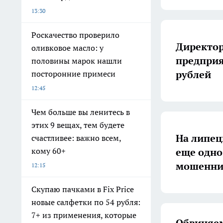
13:30
Роскачество проверило
Директор
оливковое масло: у
предприя
половины марок нашли
рублей
посторонние примеси
12:45
Чем больше вы ленитесь в
этих 9 вещах, тем будете
На липец
счастливее: важно всем,
еще одно
кому 60+
мошеннич
12:15
Скупаю пачками в Fix Price
новые салфетки по 54 рубля:
7+ из применения, которые
Обвиняе