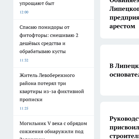
упрощают быт
Липецког
12:00
предприя
арестом
Спасаю помидоры от
фитофторы: смешиваю 2
дешёвых средства и
обрабатываю кусты
11:32
В Липецк
основате
Житель Левобережного
района потерял три
квартиры из-за фиктивной
прописки
11:25
Руководс
Могильник V века с обрядом
присвоил
сожжения обнаружили под
строител