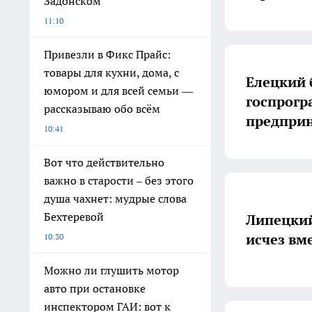
Задонском
11:10
Привезли в Фикс Прайс:
товары для кухни, дома, с
Елецкий 
юмором и для всей семьи —
госпрогр
рассказываю обо всём
предпри
10:41
Вот что действительно
важно в старости – без этого
душа чахнет: мудрые слова
Бехтеревой
Липецкий
исчез вм
10:30
Можно ли глушить мотор
авто при остановке
инспектором ГАИ: вот к