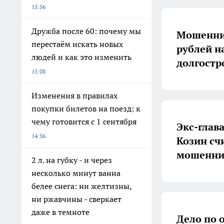
15:56
Дружба после 60: почему мы
Мошенник
перестаём искать новых
рублей н
людей и как это изменить
долгостр
15:08
Изменения в правилах
покупки билетов на поезд: к
чему готовится с 1 сентября
Экс-глав
14:56
Козин сч
мошеннич
2 л. на губку - и через
несколько минут ванна
белее снега: ни желтизны,
ни ржавчины - сверкает
даже в темноте
Дело по 