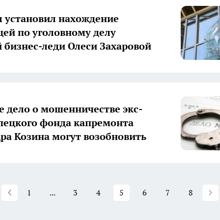
 установил нахождение
ей по уголовному делу
 бизнес-леди Олеси Захаровой
е дело о мошенничестве экс-
пецкого фонда капремонта
ра Козина могут возобновить
1
...
3
4
5
6
7
8