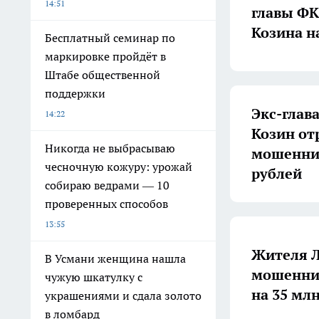
14:51
главы ФК
Козина н
Бесплатный семинар по
маркировке пройдёт в
Штабе общественной
поддержки
Экс-глав
14:22
Козин от
Никогда не выбрасываю
мошеннич
чесночную кожуру: урожай
рублей
собираю ведрами — 10
проверенных способов
13:55
Жителя Л
В Усмани женщина нашла
мошеннич
чужую шкатулку с
на 35 мл
украшениями и сдала золото
в ломбард