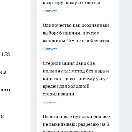
квартиру: кому готовится
1 августа
Одиночество как осознанный
выбор: 6 причин, почему
женщины 45+ не влюбляются
1 августа
 158
Стерилизация банок за
полминуты: метод без пара и
и в
кипятка – и вот почему уксус
вреден для холодной
него
стерилизации
27 июля
ми
Пластиковые бутылки больше
не выкидываю: разрезаю на 3
части и получаю очень