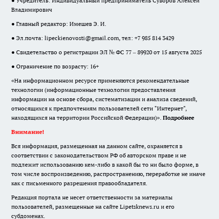
● Учредитель: Индивидуальный предприниматель Суворов Алексей
Владимирович
● Главный редактор: Имешев Э. И.
● Эл.почта:
lipeckienovosti@gmail.com
, тел: +7 985 814 3429
● Свидетельство о регистрации ЭЛ № ФС 77 – 89920 от 15 августа 2025
● Ограничение по возрасту: 16+
«На информационном ресурсе применяются рекомендательные
технологии (информационные технологии предоставления
информации на основе сбора, систематизации и анализа сведений,
относящихся к предпочтениям пользователей сети "Интернет",
находящихся на территории Российской Федерации)».
Подробнее
Внимание!
Вся информация, размещенная на данном сайте, охраняется в
соответствии с законодательством РФ об авторском праве и не
подлежит использованию кем-либо в какой бы то ни было форме, в
том числе воспроизведению, распространению, переработке не иначе
как с письменного разрешения правообладателя.
Редакция портала не несет ответственности за материалы
пользователей, размещенные на сайте Lipetsknews.ru и его
субдоменах.