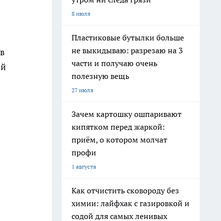
8 июля
Пластиковые бутылки больше
не выкидываю: разрезаю на 3
ов
части и получаю очень
ой
полезную вещь
27 июля
Зачем картошку ошпаривают
кипятком перед жаркой:
приём, о котором молчат
профи
1 августа
Как отчистить сковороду без
химии: лайфхак с газировкой и
содой для самых ленивых