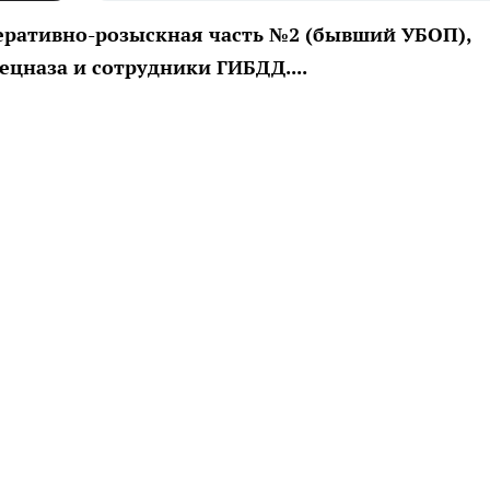
еративно-розыскная часть №2 (бывший УБОП),
цназа и сотрудники ГИБДД....