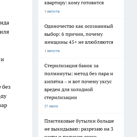
квартиру: кому готовится
1 августа
анда
Одиночество как осознанный
биля
выбор: 6 причин, почему
женщины 45+ не влюбляются
1 августа
ли
Стерилизация банок за
полминуты: метод без пара и
кипятка – и вот почему уксус
 без
вреден для холодной
оду
стерилизации
вар
27 июля
Пластиковые бутылки больше
не выкидываю: разрезаю на 3
части и получаю очень