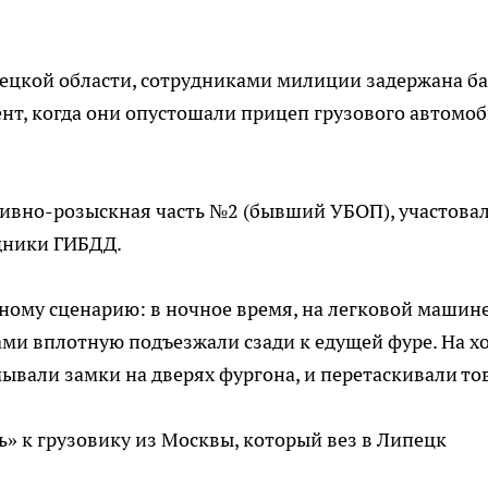
пецкой области, сотрудниками милиции задержана б
мент, когда они опустошали прицеп грузового автомо
тивно-розыскная часть №2 (бывший УБОП), участова
дники ГИБДД.
ному сценарию: в ночное время, на легковой машине
ми вплотную подъезжали сзади к едущей фуре. На х
ывали замки на дверях фургона, и перетаскивали то
сь» к грузовику из Москвы, который вез в Липецк