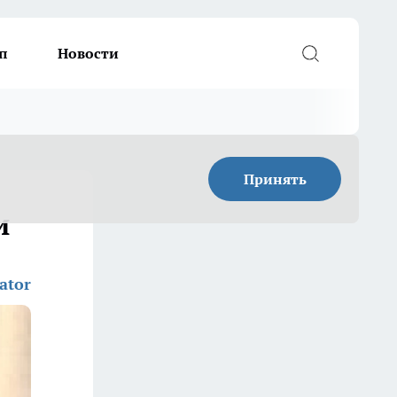
п
Новости
Принять
и
ator