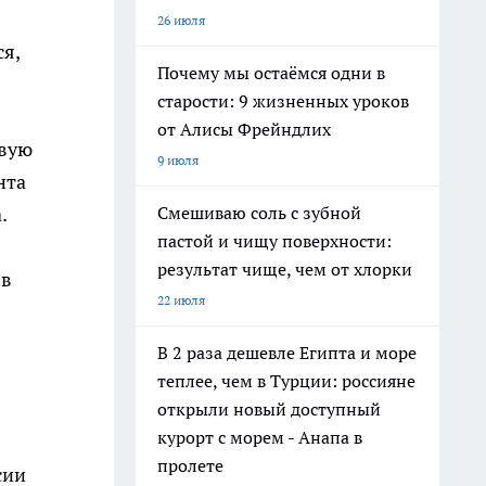
26 июля
ся,
Почему мы остаёмся одни в
старости: 9 жизненных уроков
от Алисы Фрейндлих
рвую
9 июля
нта
Смешиваю соль с зубной
.
пастой и чищу поверхности:
результат чище, чем от хлорки
 в
22 июля
В 2 раза дешевле Египта и море
теплее, чем в Турции: россияне
открыли новый доступный
курорт с морем - Анапа в
пролете
сии