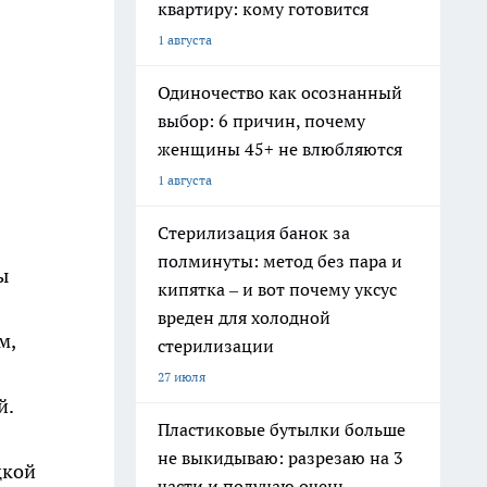
квартиру: кому готовится
1 августа
Одиночество как осознанный
выбор: 6 причин, почему
женщины 45+ не влюбляются
1 августа
Стерилизация банок за
полминуты: метод без пара и
ы
кипятка – и вот почему уксус
вреден для холодной
м,
стерилизации
27 июля
й.
Пластиковые бутылки больше
не выкидываю: разрезаю на 3
цкой
части и получаю очень