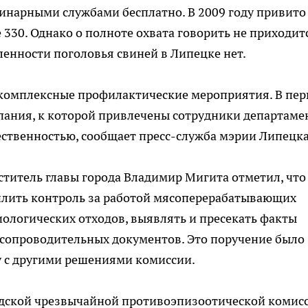
инарными службами бесплатно. В 2009 году привито
 330. Однако о полноте охвата говорить не приходит
ленности поголовья свиней в Липецке нет.
комплексные профилактические мероприятия. В пе
пания, к которой привлечены сотрудники департаме
щественностью, сообщает пресс-служба мэрии Липецка
ститель главы города Владимир Мигита отметил, что
илить контроль за работой мясоперерабатывающих
ологических отходов, выявлять и пресекать факты
сопроводительных документов. Это поручение было
у с другими решениями комиссии.
одской чрезвычайной противоэпизоотической комис