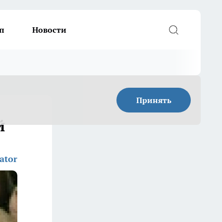
п
Новости
Принять
й
ator