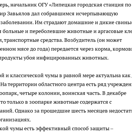
ерь, начальник ОГУ «Липецкая городская станция по
мир Завьялов дал собравшимся исчерпывающую
заболевании. Им страдают домашние и дикие свиньи
 больные и переболевшие животные и аргасовые кл
, транспортные средства. Возбудитель (он может
енном мясе до года) передается через корма, кормо
и продукты убоя инфицированных животных.
 и классической чумы в равной мере актуальна как
. На территории областного центра есть ряд учрежден
опарк, четыре колонии, воинская часть. В декабре
о только в зоопарке животные содержатся с
аний. Однако за прошедшие шесть месяцев недостат
рганизациях.
ской чумы есть эффективный способ защиты –