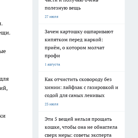
полезную вещь
27 июля
.
Зачем картошку ошпаривают
ещи.
кипятком перед жаркой:
приём, о котором молчат
вые
профи
1 августа
 для
Как отчистить сковороду без
химии: лайфхак с газировкой и
ий,
содой для самых ленивых
23 июля
ки
Эти 5 вещей нельзя прощать
кошке, чтобы она не обнаглела
сверх меры: советы эксперта