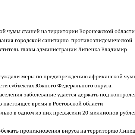
кой чумы свиней на территории Воронежской области
едания городской санитарно-противоэпидемической
еститель главы администрации Липецка Владимир
бсуждали меры по предупреждению африканской чум
ести субъектах Южного Федерального округа.
селения заболевание удается держать под контроле
 в настоящее время в Ростовской области
олько в одном из них превысили 20 миллионов рубле
избежать проникновения вируса на территорию Липе