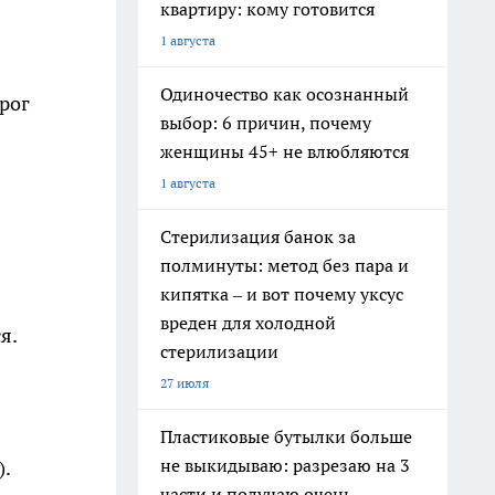
квартиру: кому готовится
1 августа
Одиночество как осознанный
рог
выбор: 6 причин, почему
женщины 45+ не влюбляются
1 августа
Стерилизация банок за
полминуты: метод без пара и
кипятка – и вот почему уксус
вреден для холодной
я.
стерилизации
27 июля
Пластиковые бутылки больше
не выкидываю: разрезаю на 3
.
части и получаю очень