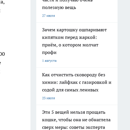
а,
полезную вещь
и
27 июля
Зачем картошку ошпаривают
кипятком перед жаркой:
приём, о котором молчат
профи
00
1 августа
е
м
Как отчистить сковороду без
химии: лайфхак с газировкой и
содой для самых ленивых
23 июля
Эти 5 вещей нельзя прощать
кошке, чтобы она не обнаглела
сверх меры: советы эксперта