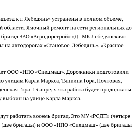
ъезд к г. Лебедянь» устранены в полном объеме,
й области. Ямочный ремонт на сети региональных до
 бригад ЗАО «Агродорстрой» «ДПМК Лебедянская».
ы на автодорогах «Становое-Лебедянь», «Красное-
едет ООО «НПО «Спецмаш». Дорожники подготовили
о улицам Карла Маркса, Тяпкина Гора, Почтовая,
енская Гора. 13 апреля эта работа будет продолжатьс
у выбоин на улице Карла Маркса.
удут работать восемь бригад. Это МУ «РСДП» (четыре
 (две бригады) и ООО «НПО «Спецмаш» (две бригады)