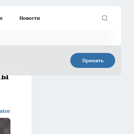
п
Новости
Принять
мы
ator