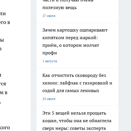
полезную вещь
или
27 июля
го в
Зачем картошку ошпаривают
кипятком перед жаркой:
ны
приём, о котором молчат
в
профи
1 августа
я
Как отчистить сковороду без
химии: лайфхак с газировкой и
тся
содой для самых ленивых
м в
23 июля
,
Эти 5 вещей нельзя прощать
о
кошке, чтобы она не обнаглела
кого
сверх меры: советы эксперта