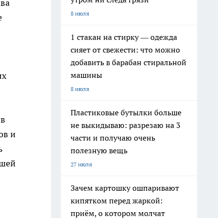
ава
8 июля
е
1 стакан на стирку — одежда
сияет от свежести: что можно
добавить в барабан стиральной
машины
ях
8 июля
Пластиковые бутылки больше
 в
не выкидываю: разрезаю на 3
ов и
части и получаю очень
ь
полезную вещь
йшей
27 июля
Зачем картошку ошпаривают
кипятком перед жаркой:
приём, о котором молчат