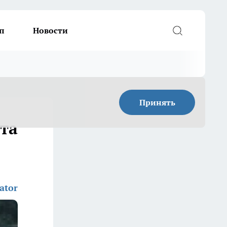
п
Новости
Принять
ста
ator