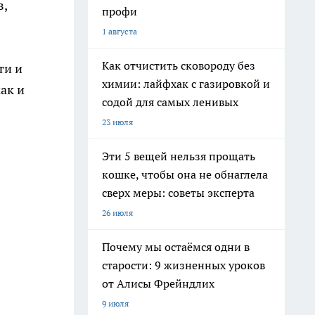
в,
профи
1 августа
Как отчистить сковороду без
ти и
химии: лайфхак с газировкой и
ак и
содой для самых ленивых
23 июля
Эти 5 вещей нельзя прощать
кошке, чтобы она не обнаглела
сверх меры: советы эксперта
26 июля
Почему мы остаёмся одни в
старости: 9 жизненных уроков
от Алисы Фрейндлих
9 июля