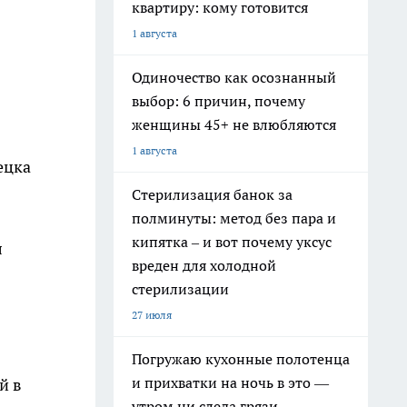
квартиру: кому готовится
1 августа
Одиночество как осознанный
выбор: 6 причин, почему
женщины 45+ не влюбляются
1 августа
ецка
Стерилизация банок за
полминуты: метод без пара и
кипятка – и вот почему уксус
л
вреден для холодной
стерилизации
27 июля
Погружаю кухонные полотенца
и прихватки на ночь в это —
й в
утром ни следа грязи