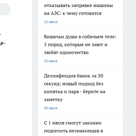
отказывать заправке машины
на АЗС: к чему готовится
22 июля
о
Кошачьи души в собачьем теле:
е-
5 пород, которые не лают и
любят одиночество
23 июля
Дезинфекция банок за 30
секунд: новый подход без
кипятка и пара - берите на
заметку
30 июля
С 1 июля смогут законно
подселить незнакомцев в