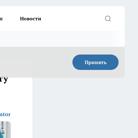
п
Новости
Принять
ту
ator