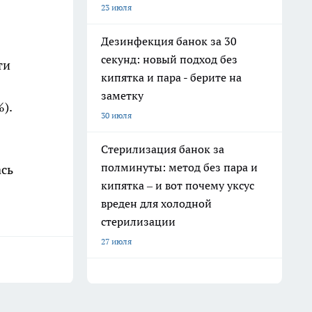
23 июля
Дезинфекция банок за 30
секунд: новый подход без
ти
кипятка и пара - берите на
заметку
).
30 июля
Стерилизация банок за
полминуты: метод без пара и
ась
кипятка – и вот почему уксус
вреден для холодной
стерилизации
27 июля