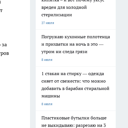
м
вреден для холодной
т
стерилизации
27 июля
Погружаю кухонные полотенца
и прихватки на ночь в это —
 за
утром ни следа грязи
тров
8 июля
1 стакан на стирку — одежда
сияет от свежести: что можно
добавить в барабан стиральной
машины
8 июля
Пластиковые бутылки больше
не выкидываю: разрезаю на 3