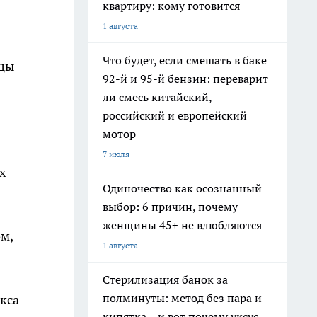
квартиру: кому готовится
1 августа
Что будет, если смешать в баке
вцы
92-й и 95-й бензин: переварит
ли смесь китайский,
российский и европейский
мотор
7 июля
х
Одиночество как осознанный
выбор: 6 причин, почему
женщины 45+ не влюбляются
м,
1 августа
Стерилизация банок за
полминуты: метод без пара и
кса
кипятка – и вот почему уксус