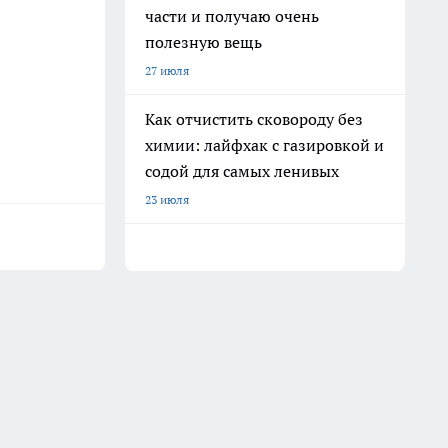
части и получаю очень
полезную вещь
27 июля
Как отчистить сковороду без
химии: лайфхак с газировкой и
содой для самых ленивых
23 июля