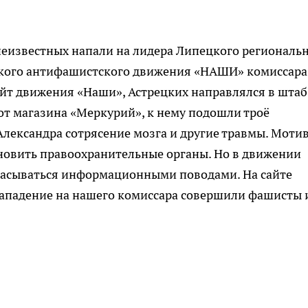
 неизвестных напали на лидера Липецкого региональ
кого антифашистского движения «НАШИ» комиссара
айт движения «Наши», Астрецких направлялся в штаб
 от магазина «Меркурий», к нему подошли троё
Александра сотрясение мозга и другие травмы. Моти
новить правоохранительные органы. Но в движении
брасываться информационными поводами. На сайте
нападение на нашего комиссара совершили фашисты 