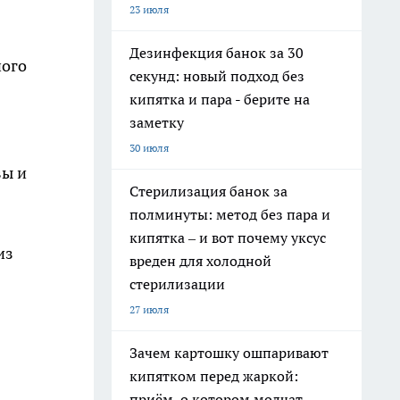
23 июля
Дезинфекция банок за 30
ного
секунд: новый подход без
кипятка и пара - берите на
заметку
30 июля
вы и
Стерилизация банок за
полминуты: метод без пара и
кипятка – и вот почему уксус
из
вреден для холодной
стерилизации
27 июля
Зачем картошку ошпаривают
кипятком перед жаркой:
приём, о котором молчат