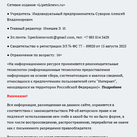
Сетевое издание «Lipetsknews.ru»
● Учредитель: Индивидуальный предприниматель Суворов Алексей
Владимирович
● Главный редактор: Имешев Э. И.
● Эл.почта:
lipeckienovosti@gmail.com
, тел: +7 985 814 3429
● Свидетельство о регистрации ЭЛ № ФС 77 – 89920 от 15 августа 2025
● Ограничение по возрасту: 16+
«На информационном ресурсе применяются рекомендательные
технологии (информационные технологии предоставления
информации на основе сбора, систематизации и анализа сведений,
относящихся к предпочтениям пользователей сети "Интернет",
находящихся на территории Российской Федерации)».
Подробнее
Внимание!
Вся информация, размещенная на данном сайте, охраняется в
соответствии с законодательством РФ об авторском праве и не
подлежит использованию кем-либо в какой бы то ни было форме, в
том числе воспроизведению, распространению, переработке не иначе
как с письменного разрешения правообладателя.
Редакция портала не несет ответственности за материалы