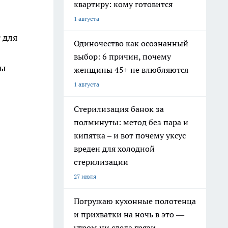
квартиру: кому готовится
1 августа
 для
Одиночество как осознанный
выбор: 6 причин, почему
ты
женщины 45+ не влюбляются
1 августа
Стерилизация банок за
полминуты: метод без пара и
кипятка – и вот почему уксус
вреден для холодной
стерилизации
27 июля
Погружаю кухонные полотенца
и прихватки на ночь в это —
утром ни следа грязи