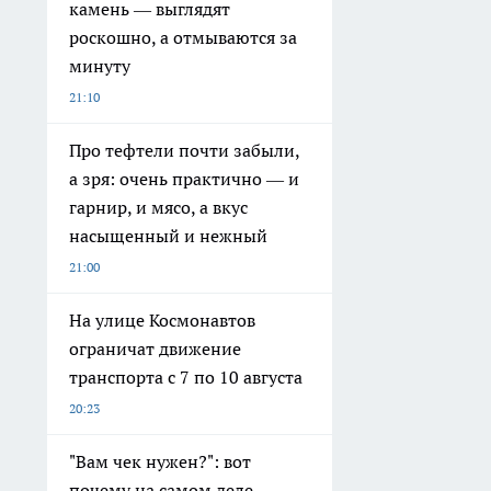
камень — выглядят
роскошно, а отмываются за
минуту
21:10
Про тефтели почти забыли,
а зря: очень практично — и
гарнир, и мясо, а вкус
насыщенный и нежный
21:00
На улице Космонавтов
ограничат движение
транспорта с 7 по 10 августа
20:23
"Вам чек нужен?": вот
почему на самом деле