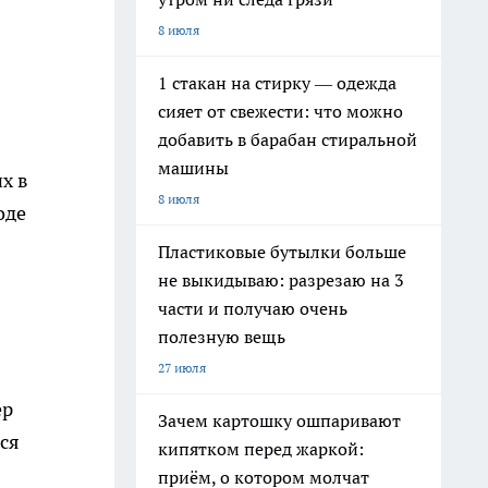
8 июля
1 стакан на стирку — одежда
сияет от свежести: что можно
добавить в барабан стиральной
машины
х в
8 июля
оде
Пластиковые бутылки больше
не выкидываю: разрезаю на 3
части и получаю очень
полезную вещь
27 июля
ер
Зачем картошку ошпаривают
ся
кипятком перед жаркой:
приём, о котором молчат