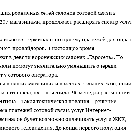
йших розничных сетей салонов сотовой связи в
 237 магазинами, продолжает расширять спектр услуг
авливаются терминалы по приему платежей для опла
ернет-провайдеров. В настоящее время
т в девяти воронежских салонах «Евросеть». По
налы помогут значительно уменьшить очереди
 у сотового оператора.
я в наших магазинах и в местах больших скоплений
 и автовокзалах, – пояснила PR-менеджер компании
нтина. - Такая техническая новация – решение
а платежей сотовой связи, услуг Интернет-
рминалов будет возможно оплачивать услуги ЖКХ,
икового телевидения. До конца первого полугодия