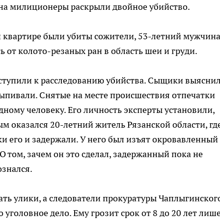
она милиционеры раскрыли двойное убийство.
ей квартире были убиты сожители, 53-летний мужчина
 от колото-резаных ран в область шеи и груди.
тупили к расследованию убийства. Сыщики выяснил
выпивали. Снятые на месте происшествия отпечатки
ному человеку. Его личность эксперты установили,
м оказался 20-летний житель Рязанской области, где
ки его и задержали. У него был изъят окровавленный
О том, зачем он это сделал, задержанный пока не
ознался.
ть улики, а следователи прокуратуры Чаплыгинског
уголовное дело. Ему грозит срок от 8 до 20 лет лиш