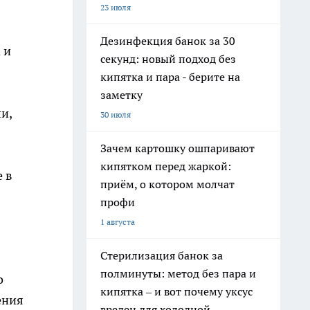
23 июля
Дезинфекция банок за 30
 и
секунд: новый подход без
кипятка и пара - берите на
заметку
и,
30 июля
Зачем картошку ошпаривают
кипятком перед жаркой:
 в
приём, о котором молчат
профи
1 августа
Стерилизация банок за
полминуты: метод без пара и
о
кипятка – и вот почему уксус
ения
вреден для холодной