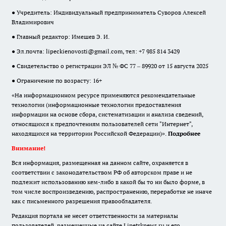
● Учредитель: Индивидуальный предприниматель Суворов Алексей
Владимирович
● Главный редактор: Имешев Э. И.
● Эл.почта:
lipeckienovosti@gmail.com
, тел: +7 985 814 3429
● Свидетельство о регистрации ЭЛ № ФС 77 – 89920 от 15 августа 2025
● Ограничение по возрасту: 16+
«На информационном ресурсе применяются рекомендательные
технологии (информационные технологии предоставления
информации на основе сбора, систематизации и анализа сведений,
относящихся к предпочтениям пользователей сети "Интернет",
находящихся на территории Российской Федерации)».
Подробнее
Внимание!
Вся информация, размещенная на данном сайте, охраняется в
соответствии с законодательством РФ об авторском праве и не
подлежит использованию кем-либо в какой бы то ни было форме, в
том числе воспроизведению, распространению, переработке не иначе
как с письменного разрешения правообладателя.
Редакция портала не несет ответственности за материалы
пользователей, размещенные на сайте Lipetsknews.ru и его