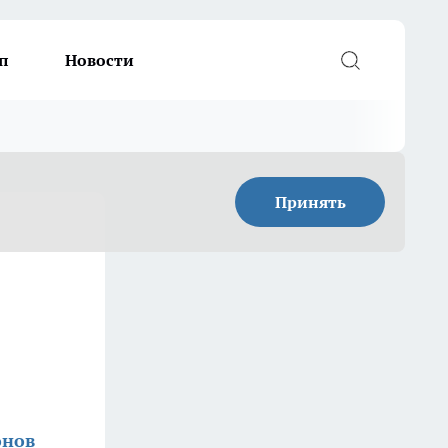
п
Новости
Принять
онов