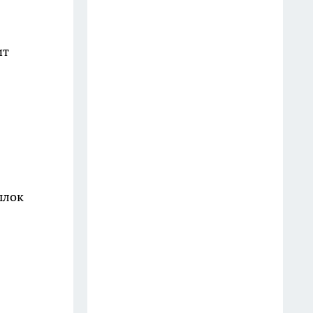
21 июля
В ГАИ поставили точку: до
ит
какого возраста в России
законно садиться за руль –
можно ли доверить авто
водителю 65+
16 июля
Каких собак лучше не заводить
новичкам: 5 сложных пород,
ылок
требующих опыта
26 июля
В РЖД приняли решение – к
столику больше не пустят: в
новых вагонах все будет по-
другому