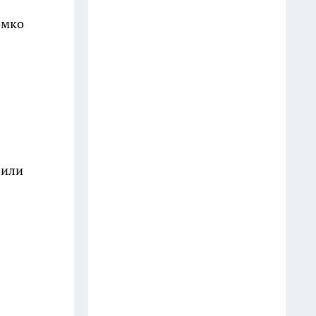
полезную вещь
омко
27 июля
Зачем картошку ошпаривают
кипятком перед жаркой:
приём, о котором молчат
профи
1 августа
 или
Как отчистить сковороду без
химии: лайфхак с газировкой и
содой для самых ленивых
23 июля
Эти 5 вещей нельзя прощать
кошке, чтобы она не обнаглела
сверх меры: советы эксперта