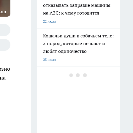
отказывать заправке машины
com
на АЗС: к чему готовится
22 июля
Кошачьи души в собачьем теле:
5 пород, которые не лают и
любят одиночество
23 июля
езно
Дезинфекция банок за 30
 на
секунд: новый подход без
кипятка и пара - берите на
заметку
30 июля
С 1 июля смогут законно
подселить незнакомцев в