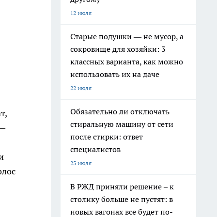
12 июля
Старые подушки — не мусор, а
сокровище для хозяйки: 3
классных варианта, как можно
использовать их на даче
22 июля
Обязательно ли отключать
т,
стиральную машину от сети
 —
после стирки: ответ
специалистов
и
25 июля
олос
В РЖД приняли решение – к
столику больше не пустят: в
новых вагонах все будет по-