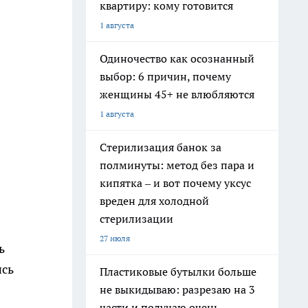
квартиру: кому готовится
1 августа
Одиночество как осознанный
выбор: 6 причин, почему
женщины 45+ не влюбляются
1 августа
Стерилизация банок за
полминуты: метод без пара и
кипятка – и вот почему уксус
вреден для холодной
стерилизации
27 июля
ь
ись
Пластиковые бутылки больше
не выкидываю: разрезаю на 3
части и получаю очень