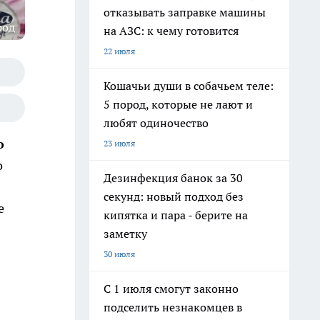
отказывать заправке машины
род
на АЗС: к чему готовится
22 июля
Кошачьи души в собачьем теле:
5 пород, которые не лают и
любят одиночество
о
23 июля
о
Дезинфекция банок за 30
секунд: новый подход без
е
кипятка и пара - берите на
заметку
30 июля
С 1 июля смогут законно
подселить незнакомцев в