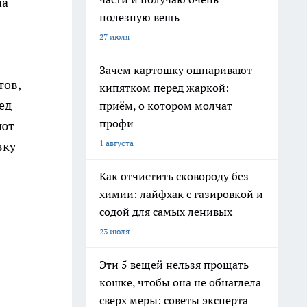
на
полезную вещь
27 июля
Зачем картошку ошпаривают
тов,
кипятком перед жаркой:
ед
приём, о котором молчат
профи
уют
1 августа
вку
Как отчистить сковороду без
химии: лайфхак с газировкой и
содой для самых ленивых
23 июля
Эти 5 вещей нельзя прощать
кошке, чтобы она не обнаглела
сверх меры: советы эксперта