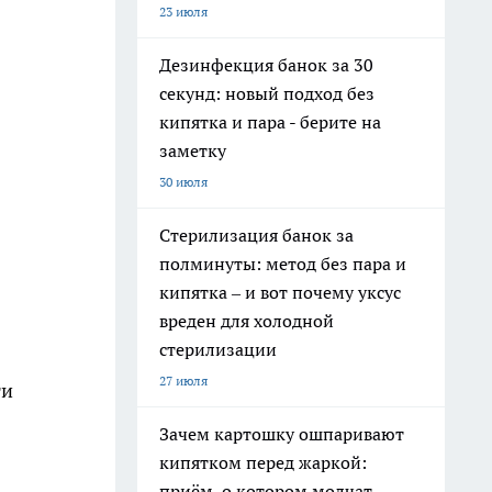
23 июля
Дезинфекция банок за 30
секунд: новый подход без
кипятка и пара - берите на
заметку
30 июля
Стерилизация банок за
полминуты: метод без пара и
кипятка – и вот почему уксус
вреден для холодной
стерилизации
27 июля
ти
Зачем картошку ошпаривают
кипятком перед жаркой:
приём, о котором молчат