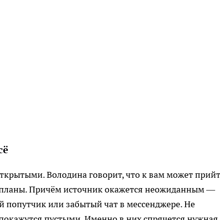
сё
ткрытыми. Володина говорит, что к вам может прий
е планы. Причём источник окажется неожиданным —
 попутчик или забытый чат в мессенджере. Не
 покажутся пустыми. Именно в них спрячется нужная