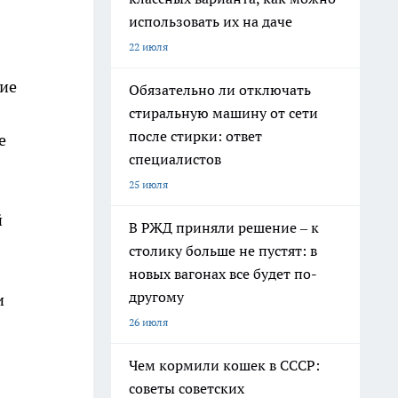
использовать их на даче
22 июля
шие
Обязательно ли отключать
стиральную машину от сети
после стирки: ответ
е
специалистов
25 июля
й
В РЖД приняли решение – к
столику больше не пустят: в
новых вагонах все будет по-
другому
и
26 июля
Чем кормили кошек в СССР:
советы советских