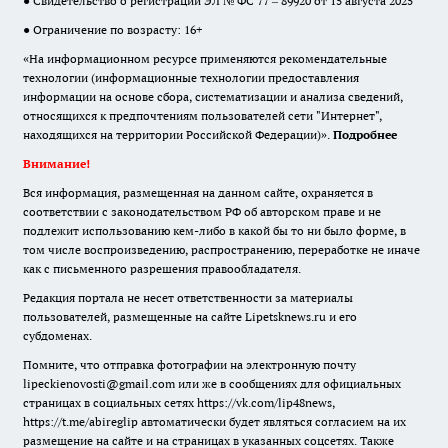
● Свидетельство о регистрации ЭЛ № ФС 77 – 89920 от 15 августа 2025
● Ограничение по возрасту: 16+
«На информационном ресурсе применяются рекомендательные
технологии (информационные технологии предоставления
информации на основе сбора, систематизации и анализа сведений,
относящихся к предпочтениям пользователей сети "Интернет",
находящихся на территории Российской Федерации)».
Подробнее
Внимание!
Вся информация, размещенная на данном сайте, охраняется в
соответствии с законодательством РФ об авторском праве и не
подлежит использованию кем-либо в какой бы то ни было форме, в
том числе воспроизведению, распространению, переработке не иначе
как с письменного разрешения правообладателя.
Редакция портала не несет ответственности за материалы
пользователей, размещенные на сайте Lipetsknews.ru и его
субдоменах.
Помните, что отправка фотографии на электронную почту
lipeckienovosti@gmail.com или же в сообщениях для официальных
страницах в социальных сетях https://vk.com/lip48news,
https://t.me/abireglip автоматически будет являться согласием на их
размещение на сайте и на страницах в указанных соцсетях. Также