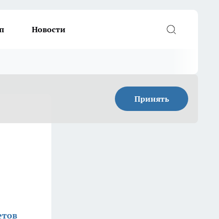
п
Новости
Принять
етов