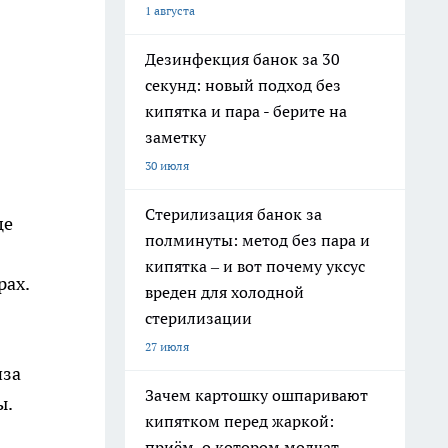
1 августа
Дезинфекция банок за 30
секунд: новый подход без
кипятка и пара - берите на
заметку
30 июля
Стерилизация банок за
це
полминуты: метод без пара и
кипятка – и вот почему уксус
рах.
вреден для холодной
стерилизации
27 июля
иза
Зачем картошку ошпаривают
ы.
кипятком перед жаркой:
приём, о котором молчат