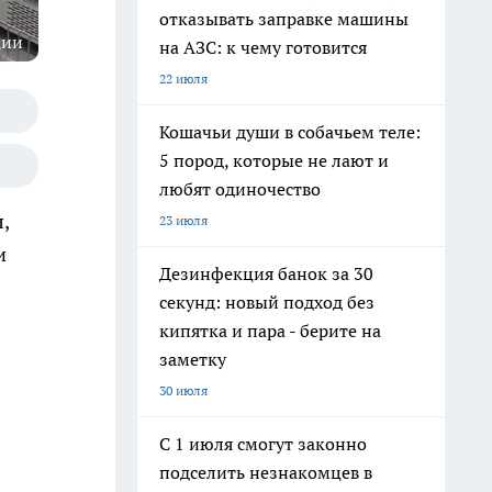
отказывать заправке машины
ции
на АЗС: к чему готовится
22 июля
Кошачьи души в собачьем теле:
5 пород, которые не лают и
любят одиночество
,
23 июля
и
Дезинфекция банок за 30
секунд: новый подход без
кипятка и пара - берите на
заметку
30 июля
С 1 июля смогут законно
подселить незнакомцев в