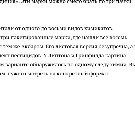
иция». Эти марки можно смело брать по три пачки
итали от одного до восьми видов химикатов.
 три пакетированные марки, где нашли все восемь
тем же Акбаром. Его листовая версия безупречна, а 
ект пестицидов. У Липтона и Гринфилда картина
вом варианте обнаружилось по одному следу химии. В
ком, нужно смотреть на конкретный формат.