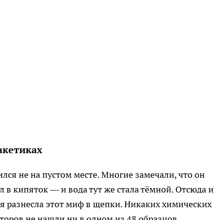
акетиках
лся не на пустом месте. Многие замечали, что он
 в кипяток — и вода тут же стала тёмной. Отсюда и
я разнесла этот миф в щепки. Никаких химических
торов не нашли ни в одном из 48 образцов.