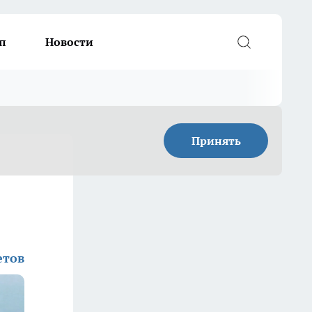
п
Новости
Принять
етов