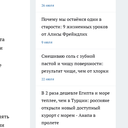
26 июля
Почему мы остаёмся одни в
старости: 9 жизненных уроков
от Алисы Фрейндлих
та
9 июля
и
Смешиваю соль с зубной
пастой и чищу поверхности:
е
результат чище, чем от хлорки
22 июля
В 2 раза дешевле Египта и море
теплее, чем в Турции: россияне
открыли новый доступный
курорт с морем - Анапа в
лять
пролете
ли