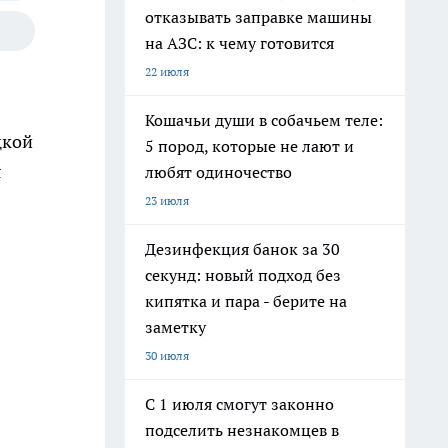
отказывать заправке машины
на АЗС: к чему готовится
22 июля
Кошачьи души в собачьем теле:
цкой
5 пород, которые не лают и
я
любят одиночество
23 июля
Дезинфекция банок за 30
секунд: новый подход без
кипятка и пара - берите на
заметку
30 июля
С 1 июля смогут законно
подселить незнакомцев в