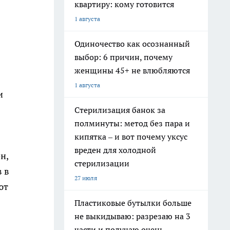
квартиру: кому готовится
1 августа
Одиночество как осознанный
выбор: 6 причин, почему
женщины 45+ не влюбляются
1 августа
и
Стерилизация банок за
полминуты: метод без пара и
кипятка – и вот почему уксус
вреден для холодной
н,
стерилизации
 в
27 июля
ют
Пластиковые бутылки больше
не выкидываю: разрезаю на 3
части и получаю очень