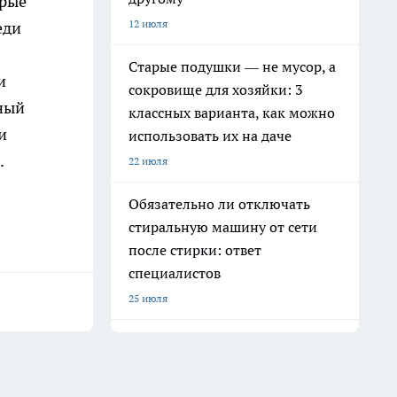
орые
12 июля
еди
Старые подушки — не мусор, а
и
сокровище для хозяйки: 3
чный
классных варианта, как можно
и
использовать их на даче
.
22 июля
Обязательно ли отключать
стиральную машину от сети
после стирки: ответ
специалистов
25 июля