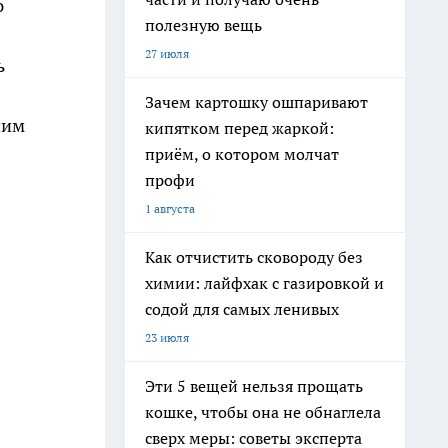
ю
полезную вещь
27 июля
ь
Зачем картошку ошпаривают
ним
кипятком перед жаркой:
приём, о котором молчат
профи
1 августа
Как отчистить сковороду без
химии: лайфхак с газировкой и
содой для самых ленивых
23 июля
Эти 5 вещей нельзя прощать
кошке, чтобы она не обнаглела
сверх меры: советы эксперта