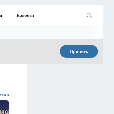
п
Новости
Принять
етов