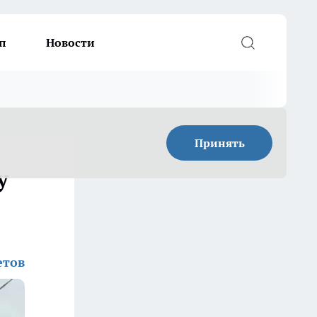
п
Новости
Принять
у
етов