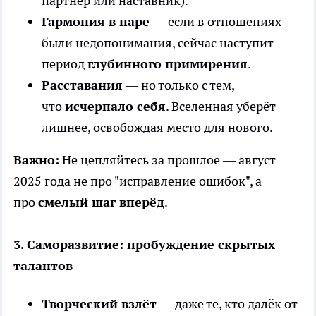
партнёр или наставник).
Гармония в паре
— если в отношениях
были недопонимания, сейчас наступит
период
глубинного примирения
.
Расставания
— но только с тем,
что
исчерпало себя
. Вселенная уберёт
лишнее, освобождая место для нового.
Важно:
Не цепляйтесь за прошлое — август
2025 года не про "исправление ошибок", а
про
смелый шаг вперёд
.
3. Саморазвитие: пробуждение скрытых
талантов
Творческий взлёт
— даже те, кто далёк от